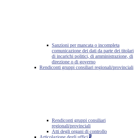
Sanzioni per mancata o incompleta
comunicazione dei dati da parte dei titolari
di incarichi politici, di amministrazione, di
direzione o di governo
Rendiconti gruppi consiliari regionali/provinciali
Rendiconti gruppi consiliari
regionali/provinciali
Atti degli organi di controllo
Articolazione degli uffici
5