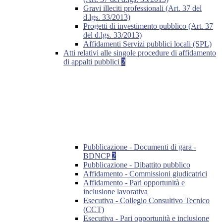
Gravi illeciti professionali (Art. 37 del
d.lgs. 33/2013)
Progetti di investimento pubblico (Art. 37
del d.lgs. 33/2013)
Affidamenti Servizi pubblici locali (SPL)
Atti relativi alle singole procedure di affidamento
di appalti pubblici
2
Pubblicazione - Documenti di gara -
BDNCP
2
Pubblicazione - Dibattito pubblico
Affidamento - Commissioni giudicatrici
Affidamento - Pari opportunità e
inclusione lavorativa
Esecutiva - Collegio Consultivo Tecnico
(CCT)
Esecutiva - Pari opportunità e inclusione