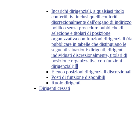
Incarichi dirigenziali, a qualsiasi titolo
conferiti, ivi inclusi quelli conferiti
discrezionalmente dall'organo di indirizzo
politico senza procedure pubbliche di
selezione e titolari di posizione
organizzativa con funzioni dirigenziali (da
pubblicare in tabelle che distinguano le
seguenti situazioni: dirigenti, dirigenti
individuati discrezionalmente, titolari di
posizione organizzativa con funzioni
dirigenziali)
1
Elenco posizioni dirigenziali discrezionali
Posti di funzione disponibili
Ruolo dirigenti
Dirigenti cessati