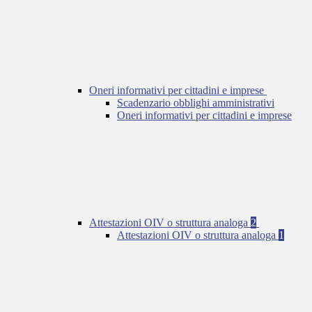
Oneri informativi per cittadini e imprese
Scadenzario obblighi amministrativi
Oneri informativi per cittadini e imprese
Attestazioni OIV o struttura analoga
2
Attestazioni OIV o struttura analoga
1