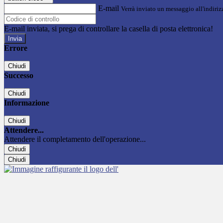
E-mail
Verrà inviato un messaggio all'indirizz
E-mail inviata, si prega di controllare la casella di posta elettronica!
Errore
Chiudi
Successo
Chiudi
Informazione
Chiudi
Attendere...
Attendere il completamento dell'operazione...
Chiudi
Chiudi