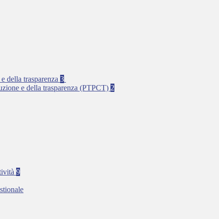
 e della trasparenza
3
rruzione e della trasparenza (PTPCT)
2
tività
9
stionale