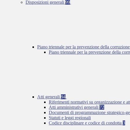
Disposizioni generali
99
Piano triennale per la prevenzione della corruzione
Piano triennale per la prevenzione della co
Atti generali
94
Riferimenti normativi su organizzazione e at
Atti amministrativi generali
72
Documenti di programmazione strategico-ge
Statuti e leggi regionali
Codice disciplinare e codice di condotta
3