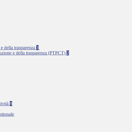
 e della trasparenza
3
rruzione e della trasparenza (PTPCT)
2
tività
9
stionale