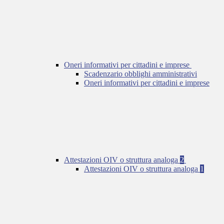
Oneri informativi per cittadini e imprese
Scadenzario obblighi amministrativi
Oneri informativi per cittadini e imprese
Attestazioni OIV o struttura analoga
2
Attestazioni OIV o struttura analoga
1