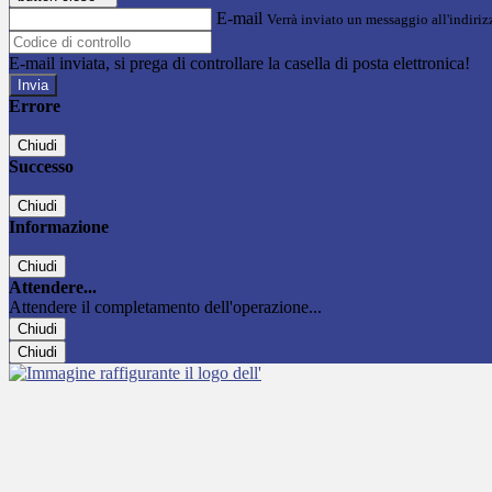
E-mail
Verrà inviato un messaggio all'indirizz
E-mail inviata, si prega di controllare la casella di posta elettronica!
Errore
Chiudi
Successo
Chiudi
Informazione
Chiudi
Attendere...
Attendere il completamento dell'operazione...
Chiudi
Chiudi