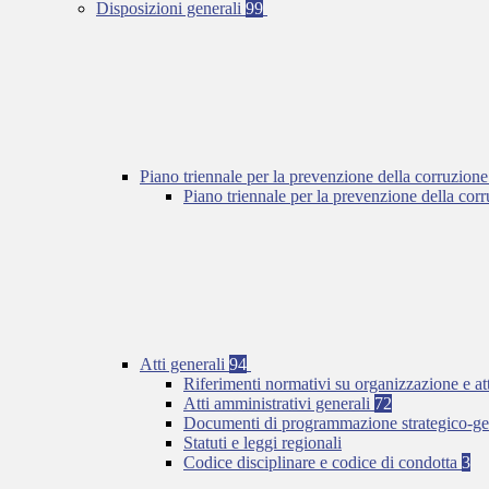
Disposizioni generali
99
Piano triennale per la prevenzione della corruzione
Piano triennale per la prevenzione della co
Atti generali
94
Riferimenti normativi su organizzazione e at
Atti amministrativi generali
72
Documenti di programmazione strategico-ge
Statuti e leggi regionali
Codice disciplinare e codice di condotta
3