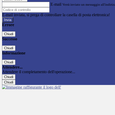
E-mail
Verrà inviato un messaggio all'indirizz
E-mail inviata, si prega di controllare la casella di posta elettronica!
Errore
Chiudi
Successo
Chiudi
Informazione
Chiudi
Attendere...
Attendere il completamento dell'operazione...
Chiudi
Chiudi