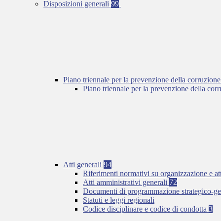
Disposizioni generali
99
Piano triennale per la prevenzione della corruzione
Piano triennale per la prevenzione della co
Atti generali
94
Riferimenti normativi su organizzazione e at
Atti amministrativi generali
72
Documenti di programmazione strategico-ge
Statuti e leggi regionali
Codice disciplinare e codice di condotta
3