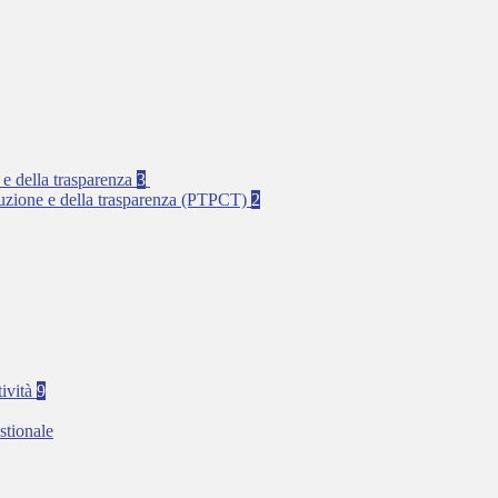
 e della trasparenza
3
rruzione e della trasparenza (PTPCT)
2
tività
9
stionale