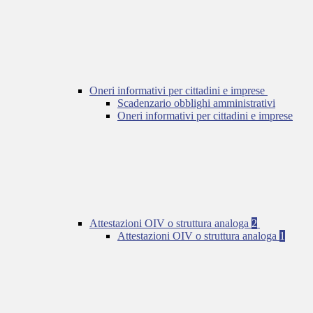
Oneri informativi per cittadini e imprese
Scadenzario obblighi amministrativi
Oneri informativi per cittadini e imprese
Attestazioni OIV o struttura analoga
2
Attestazioni OIV o struttura analoga
1