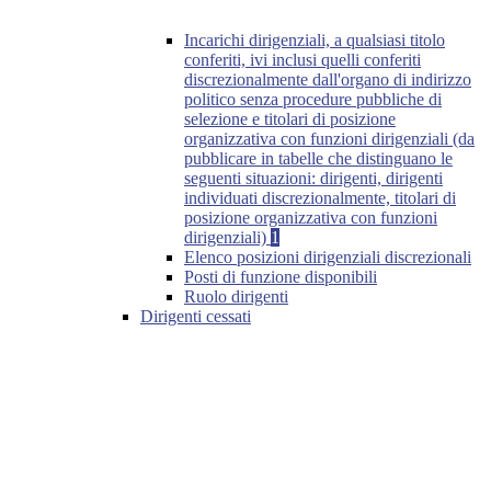
Incarichi dirigenziali, a qualsiasi titolo
conferiti, ivi inclusi quelli conferiti
discrezionalmente dall'organo di indirizzo
politico senza procedure pubbliche di
selezione e titolari di posizione
organizzativa con funzioni dirigenziali (da
pubblicare in tabelle che distinguano le
seguenti situazioni: dirigenti, dirigenti
individuati discrezionalmente, titolari di
posizione organizzativa con funzioni
dirigenziali)
1
Elenco posizioni dirigenziali discrezionali
Posti di funzione disponibili
Ruolo dirigenti
Dirigenti cessati