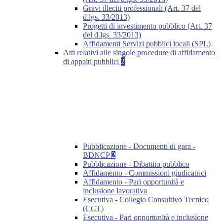
Gravi illeciti professionali (Art. 37 del
d.lgs. 33/2013)
Progetti di investimento pubblico (Art. 37
del d.lgs. 33/2013)
Affidamenti Servizi pubblici locali (SPL)
Atti relativi alle singole procedure di affidamento
di appalti pubblici
2
Pubblicazione - Documenti di gara -
BDNCP
2
Pubblicazione - Dibattito pubblico
Affidamento - Commissioni giudicatrici
Affidamento - Pari opportunità e
inclusione lavorativa
Esecutiva - Collegio Consultivo Tecnico
(CCT)
Esecutiva - Pari opportunità e inclusione