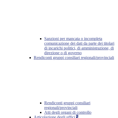
Sanzioni per mancata o incompleta
comunicazione dei dati da parte dei titolari
di incarichi politici, di amministrazione, di
direzione o di governo
Rendiconti gruppi consiliari regionali/provinciali
Rendiconti gruppi consiliari
regionali/provinciali
Atti degli organi di controllo
Articolazione degli uffici
5