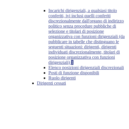
Incarichi dirigenziali, a qualsiasi titolo
conferiti, ivi inclusi quelli conferiti
discrezionalmente dall'organo di indirizzo
politico senza procedure pubbliche di
selezione e titolari di posizione
organizzativa con funzioni dirigenziali (da
pubblicare in tabelle che distinguano le
seguenti situazioni: dirigenti, dirigenti
individuati discrezionalmente, titolari di
posizione organizzativa con funzioni
dirigenziali)
1
Elenco posizioni dirigenziali discrezionali
Posti di funzione disponibili
Ruolo dirigenti
Dirigenti cessati