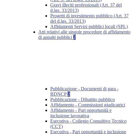
Gravi illeciti professionali (Art. 37 del
d.lgs. 33/2013)
Progetti di investimento pubblico (Art. 37
del d.lgs. 33/2013)
Affidamenti Servizi pubblici locali (SPL)
Atti relativi alle singole procedure di affidamento
di appalti pubblici
2
Pubblicazione - Documenti di gara -
BDNCP
2
Pubblicazione - Dibattito pubblico
Affidamento - Commissioni giudicatrici
Affidamento - Pari opportunità e
inclusione lavorativa
Esecutiva - Collegio Consultivo Tecnico
(CCT)
Esecutiva - Pari opportunità e inclusione