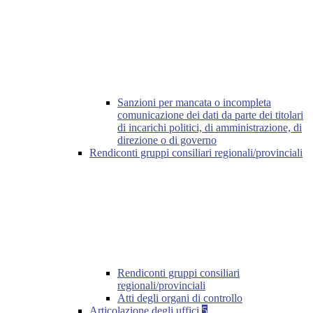
Sanzioni per mancata o incompleta
comunicazione dei dati da parte dei titolari
di incarichi politici, di amministrazione, di
direzione o di governo
Rendiconti gruppi consiliari regionali/provinciali
Rendiconti gruppi consiliari
regionali/provinciali
Atti degli organi di controllo
Articolazione degli uffici
5