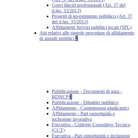
Gravi illeciti professionali (Art. 37 del
d.lgs. 33/2013)
Progetti di investimento pubblico (Art. 37
del d.lgs. 33/2013)
Affidamenti Servizi pubblici locali (SPL)
Atti relativi alle singole procedure di affidamento
di appalti pubblici
2
Pubblicazione - Documenti di gara -
BDNCP
2
Pubblicazione - Dibattito pubblico
Affidamento - Commissioni giudicatrici
Affidamento - Pari opportunità e
inclusione lavorativa
Esecutiva - Collegio Consultivo Tecnico
(CCT)
Esecutiva - Pari opportunità e inclusione