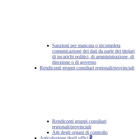
Sanzioni per mancata o incompleta
comunicazione dei dati da parte dei titolari
di incarichi politici, di amministrazione, di
direzione o di governo
Rendiconti gruppi consiliari regionali/provinciali
Rendiconti gruppi consiliari
regionali/provinciali
Atti degli organi di controllo
Articolazione degli uffici
5