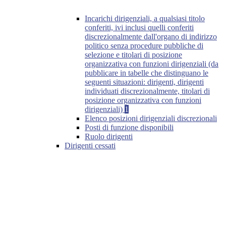
Incarichi dirigenziali, a qualsiasi titolo
conferiti, ivi inclusi quelli conferiti
discrezionalmente dall'organo di indirizzo
politico senza procedure pubbliche di
selezione e titolari di posizione
organizzativa con funzioni dirigenziali (da
pubblicare in tabelle che distinguano le
seguenti situazioni: dirigenti, dirigenti
individuati discrezionalmente, titolari di
posizione organizzativa con funzioni
dirigenziali)
1
Elenco posizioni dirigenziali discrezionali
Posti di funzione disponibili
Ruolo dirigenti
Dirigenti cessati