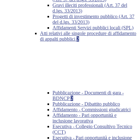
Gravi illeciti professionali (Art. 37 del
d.lgs. 33/2013)
Progetti di investimento pubblico (Art. 37
del d.lgs. 33/2013)
Affidamenti Servizi pubblici locali (SPL)
Atti relativi alle singole procedure di affidamento
di appalti pubblici
2
Pubblicazione - Documenti di gara -
BDNCP
2
Pubblicazione - Dibattito pubblico
Affidamento - Commissioni giudicatrici
Affidamento - Pari opportunità e
inclusione lavorativa
Esecutiva - Collegio Consultivo Tecnico
(CCT)
Esecutiva - Pari opportunità e inclusione