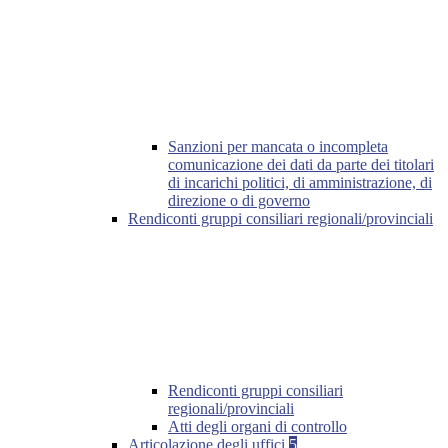
Sanzioni per mancata o incompleta
comunicazione dei dati da parte dei titolari
di incarichi politici, di amministrazione, di
direzione o di governo
Rendiconti gruppi consiliari regionali/provinciali
Rendiconti gruppi consiliari
regionali/provinciali
Atti degli organi di controllo
Articolazione degli uffici
5