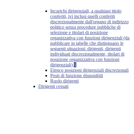
Incarichi dirigenziali, a qualsiasi titolo
conferiti, ivi inclusi quelli conferiti
discrezionalmente dall'organo di indirizzo
politico senza procedure pubbliche di
selezione e titolari di posizione
organizzativa con funzioni dirigenziali (da
pubblicare in tabelle che distinguano le
seguenti situazioni: dirigenti, dirigenti
individuati discrezionalmente, titolari di
posizione organizzativa con funzioni
dirigenziali)
1
Elenco posizioni dirigenziali discrezionali
Posti di funzione disponibili
Ruolo dirigenti
Dirigenti cessati