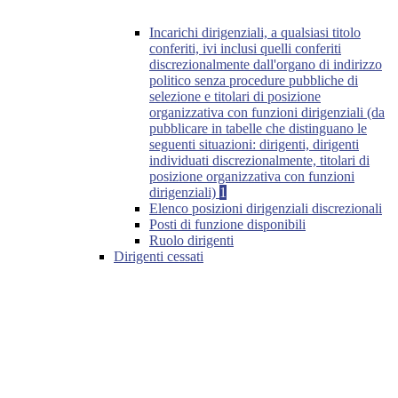
Incarichi dirigenziali, a qualsiasi titolo
conferiti, ivi inclusi quelli conferiti
discrezionalmente dall'organo di indirizzo
politico senza procedure pubbliche di
selezione e titolari di posizione
organizzativa con funzioni dirigenziali (da
pubblicare in tabelle che distinguano le
seguenti situazioni: dirigenti, dirigenti
individuati discrezionalmente, titolari di
posizione organizzativa con funzioni
dirigenziali)
1
Elenco posizioni dirigenziali discrezionali
Posti di funzione disponibili
Ruolo dirigenti
Dirigenti cessati