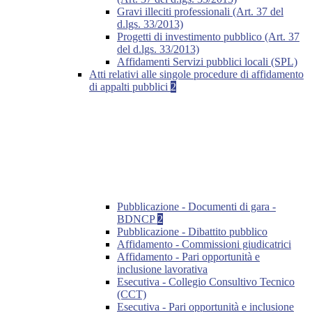
Gravi illeciti professionali (Art. 37 del
d.lgs. 33/2013)
Progetti di investimento pubblico (Art. 37
del d.lgs. 33/2013)
Affidamenti Servizi pubblici locali (SPL)
Atti relativi alle singole procedure di affidamento
di appalti pubblici
2
Pubblicazione - Documenti di gara -
BDNCP
2
Pubblicazione - Dibattito pubblico
Affidamento - Commissioni giudicatrici
Affidamento - Pari opportunità e
inclusione lavorativa
Esecutiva - Collegio Consultivo Tecnico
(CCT)
Esecutiva - Pari opportunità e inclusione