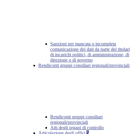
Sanzioni per mancata o incompleta
comunicazione dei dati da parte dei titolari
di incarichi politici, di amministrazione, di
direzione o di governo
Rendiconti gruppi consiliari regionali/provinciali
Rendiconti gruppi consiliari
regionali/provinciali
Atti degli organi di controllo
Articolazione degli uffici
5