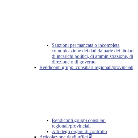
Sanzioni per mancata o incompleta
comunicazione dei dati da parte dei titolari
di incarichi politici, di amministrazione, di
direzione o di governo
Rendiconti gruppi consiliari regionali/provinciali
Rendiconti gruppi consiliari
regionali/provinciali
Atti degli organi di controllo
Articolazione degli uffici
5