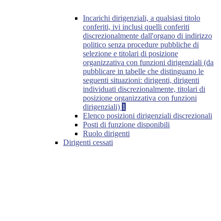
Incarichi dirigenziali, a qualsiasi titolo
conferiti, ivi inclusi quelli conferiti
discrezionalmente dall'organo di indirizzo
politico senza procedure pubbliche di
selezione e titolari di posizione
organizzativa con funzioni dirigenziali (da
pubblicare in tabelle che distinguano le
seguenti situazioni: dirigenti, dirigenti
individuati discrezionalmente, titolari di
posizione organizzativa con funzioni
dirigenziali)
1
Elenco posizioni dirigenziali discrezionali
Posti di funzione disponibili
Ruolo dirigenti
Dirigenti cessati