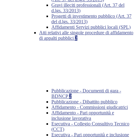
Gravi illeciti professionali (Art. 37 del
d.lgs. 33/2013)
Progetti di investimento pubblico (Art. 37
del d.lgs. 33/2013)
Affidamenti Servizi pubblici locali (SPL)
Atti relativi alle singole procedure di affidamento
di appalti pubblici
2
Pubblicazione - Documenti di gara -
BDNCP
2
Pubblicazione - Dibattito pubblico
Affidamento - Commissioni giudicatrici
Affidamento - Pari opportunità e
inclusione lavorativa
Esecutiva - Collegio Consultivo Tecnico
(CCT)
Esecutiva - Pari opportunità e inclusione