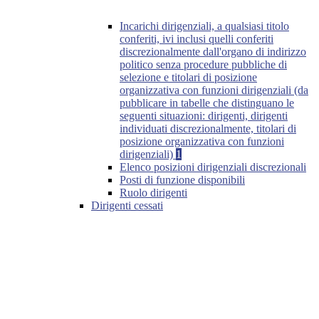
Incarichi dirigenziali, a qualsiasi titolo
conferiti, ivi inclusi quelli conferiti
discrezionalmente dall'organo di indirizzo
politico senza procedure pubbliche di
selezione e titolari di posizione
organizzativa con funzioni dirigenziali (da
pubblicare in tabelle che distinguano le
seguenti situazioni: dirigenti, dirigenti
individuati discrezionalmente, titolari di
posizione organizzativa con funzioni
dirigenziali)
1
Elenco posizioni dirigenziali discrezionali
Posti di funzione disponibili
Ruolo dirigenti
Dirigenti cessati