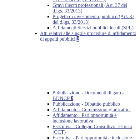
Gravi illeciti professionali (Art. 37 del
d.lgs. 33/2013)
Progetti di investimento pubblico (Art. 37
del d.lgs. 33/2013)
Affidamenti Servizi pubblici locali (SPL)
Atti relativi alle singole procedure di affidamento
di appalti pubblici
2
Pubblicazione - Documenti di gara -
BDNCP
2
Pubblicazione - Dibattito pubblico
Affidamento - Commissioni giudicatrici
Affidamento - Pari opportunità e
inclusione lavorativa
Esecutiva - Collegio Consultivo Tecnico
(CCT)
Esecutiva - Pari opportunità e inclusione