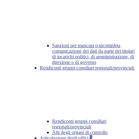
Sanzioni per mancata o incompleta
comunicazione dei dati da parte dei titolari
di incarichi politici, di amministrazione, di
direzione o di governo
Rendiconti gruppi consiliari regionali/provinciali
Rendiconti gruppi consiliari
regionali/provinciali
Atti degli organi di controllo
Articolazione degli uffici
5