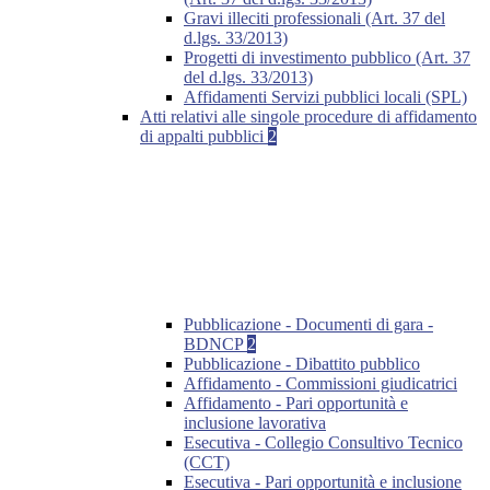
Gravi illeciti professionali (Art. 37 del
d.lgs. 33/2013)
Progetti di investimento pubblico (Art. 37
del d.lgs. 33/2013)
Affidamenti Servizi pubblici locali (SPL)
Atti relativi alle singole procedure di affidamento
di appalti pubblici
2
Pubblicazione - Documenti di gara -
BDNCP
2
Pubblicazione - Dibattito pubblico
Affidamento - Commissioni giudicatrici
Affidamento - Pari opportunità e
inclusione lavorativa
Esecutiva - Collegio Consultivo Tecnico
(CCT)
Esecutiva - Pari opportunità e inclusione