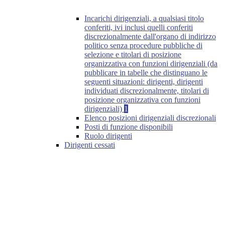
Incarichi dirigenziali, a qualsiasi titolo
conferiti, ivi inclusi quelli conferiti
discrezionalmente dall'organo di indirizzo
politico senza procedure pubbliche di
selezione e titolari di posizione
organizzativa con funzioni dirigenziali (da
pubblicare in tabelle che distinguano le
seguenti situazioni: dirigenti, dirigenti
individuati discrezionalmente, titolari di
posizione organizzativa con funzioni
dirigenziali)
1
Elenco posizioni dirigenziali discrezionali
Posti di funzione disponibili
Ruolo dirigenti
Dirigenti cessati