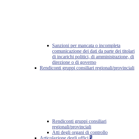
Sanzioni per mancata o incompleta
comunicazione dei dati da parte dei titolari
di incarichi politici, di amministrazione, di
direzione o di governo
Rendiconti gruppi consiliari regionali/provinciali
Rendiconti gruppi consiliari
regionali/provinciali
Atti degli organi di controllo
Articolazione degli uffici
5