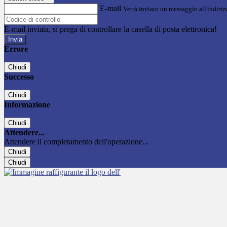
E-mail
Verrà inviato un messaggio all'indirizz
E-mail inviata, si prega di controllare la casella di posta elettronica!
Errore
Chiudi
Successo
Chiudi
Informazione
Chiudi
Attendere...
Attendere il completamento dell'operazione...
Chiudi
Chiudi