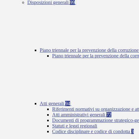
Disposizioni generali
99
Piano triennale per la prevenzione della corruzione
Piano triennale per la prevenzione della co
Atti generali
94
Riferimenti normativi su organizzazione e at
Atti amministrativi generali
72
Documenti di programmazione strategico-ge
Statuti e leggi regionali
Codice disciplinare e codice di condotta
3