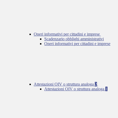
Oneri informativi per cittadini e imprese
Scadenzario obblighi amministrativi
Oneri informativi per cittadini e imprese
Attestazioni OIV o struttura analoga
2
Attestazioni OIV o struttura analoga
1