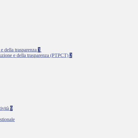
 e della trasparenza
3
rruzione e della trasparenza (PTPCT)
2
tività
9
stionale