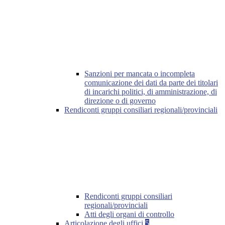
Sanzioni per mancata o incompleta
comunicazione dei dati da parte dei titolari
di incarichi politici, di amministrazione, di
direzione o di governo
Rendiconti gruppi consiliari regionali/provinciali
Rendiconti gruppi consiliari
regionali/provinciali
Atti degli organi di controllo
Articolazione degli uffici
5