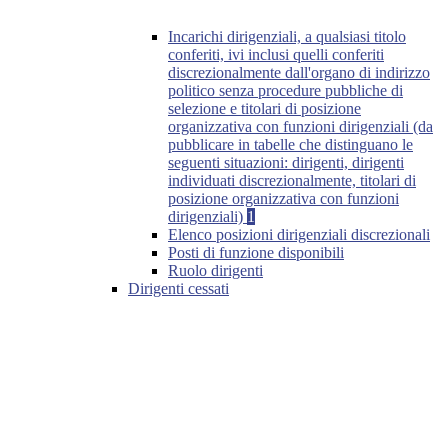
Incarichi dirigenziali, a qualsiasi titolo
conferiti, ivi inclusi quelli conferiti
discrezionalmente dall'organo di indirizzo
politico senza procedure pubbliche di
selezione e titolari di posizione
organizzativa con funzioni dirigenziali (da
pubblicare in tabelle che distinguano le
seguenti situazioni: dirigenti, dirigenti
individuati discrezionalmente, titolari di
posizione organizzativa con funzioni
dirigenziali)
1
Elenco posizioni dirigenziali discrezionali
Posti di funzione disponibili
Ruolo dirigenti
Dirigenti cessati