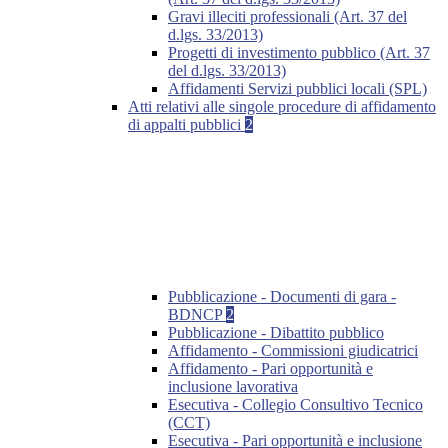
Gravi illeciti professionali (Art. 37 del
d.lgs. 33/2013)
Progetti di investimento pubblico (Art. 37
del d.lgs. 33/2013)
Affidamenti Servizi pubblici locali (SPL)
Atti relativi alle singole procedure di affidamento
di appalti pubblici
2
Pubblicazione - Documenti di gara -
BDNCP
2
Pubblicazione - Dibattito pubblico
Affidamento - Commissioni giudicatrici
Affidamento - Pari opportunità e
inclusione lavorativa
Esecutiva - Collegio Consultivo Tecnico
(CCT)
Esecutiva - Pari opportunità e inclusione