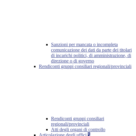
Sanzioni per mancata o incompleta
comunicazione dei dati da parte dei titolari
di incarichi politici, di amministrazione, di
direzione o di governo
Rendiconti gruppi consiliari regionali/provinciali
Rendiconti gruppi consiliari
regionali/provinciali
Atti degli organi di controllo
Articolazione degli uffici
5