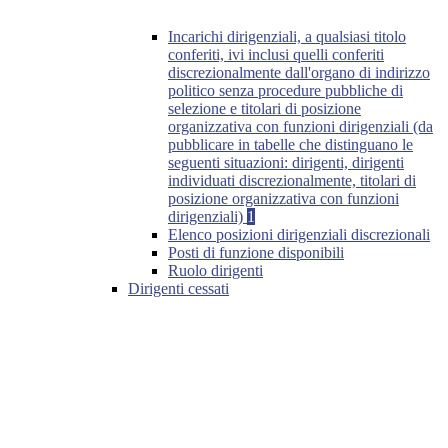
Incarichi dirigenziali, a qualsiasi titolo
conferiti, ivi inclusi quelli conferiti
discrezionalmente dall'organo di indirizzo
politico senza procedure pubbliche di
selezione e titolari di posizione
organizzativa con funzioni dirigenziali (da
pubblicare in tabelle che distinguano le
seguenti situazioni: dirigenti, dirigenti
individuati discrezionalmente, titolari di
posizione organizzativa con funzioni
dirigenziali)
1
Elenco posizioni dirigenziali discrezionali
Posti di funzione disponibili
Ruolo dirigenti
Dirigenti cessati