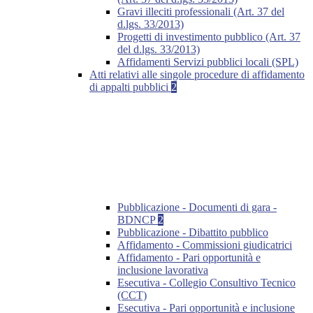
Gravi illeciti professionali (Art. 37 del
d.lgs. 33/2013)
Progetti di investimento pubblico (Art. 37
del d.lgs. 33/2013)
Affidamenti Servizi pubblici locali (SPL)
Atti relativi alle singole procedure di affidamento
di appalti pubblici
2
Pubblicazione - Documenti di gara -
BDNCP
2
Pubblicazione - Dibattito pubblico
Affidamento - Commissioni giudicatrici
Affidamento - Pari opportunità e
inclusione lavorativa
Esecutiva - Collegio Consultivo Tecnico
(CCT)
Esecutiva - Pari opportunità e inclusione