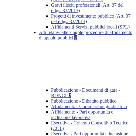
Gravi illeciti professionali (Art. 37 del
d.lgs. 33/2013)
Progetti di investimento pubblico (Art. 37
del d.lgs. 33/2013)
Affidamenti Servizi pubblici locali (SPL)
Atti relativi alle singole procedure di affidamento
di appalti pubblici
2
Pubblicazione - Documenti di gara -
BDNCP
2
Pubblicazione - Dibattito pubblico
Affidamento - Commissioni giudicatrici
Affidamento - Pari opportunità e
inclusione lavorativa
Esecutiva - Collegio Consultivo Tecnico
(CCT)
Esecutiva - Pari opportunità e inclusione