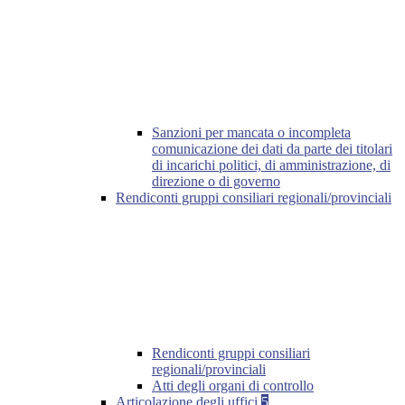
Sanzioni per mancata o incompleta
comunicazione dei dati da parte dei titolari
di incarichi politici, di amministrazione, di
direzione o di governo
Rendiconti gruppi consiliari regionali/provinciali
Rendiconti gruppi consiliari
regionali/provinciali
Atti degli organi di controllo
Articolazione degli uffici
5