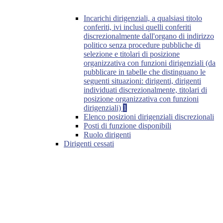
Incarichi dirigenziali, a qualsiasi titolo
conferiti, ivi inclusi quelli conferiti
discrezionalmente dall'organo di indirizzo
politico senza procedure pubbliche di
selezione e titolari di posizione
organizzativa con funzioni dirigenziali (da
pubblicare in tabelle che distinguano le
seguenti situazioni: dirigenti, dirigenti
individuati discrezionalmente, titolari di
posizione organizzativa con funzioni
dirigenziali)
1
Elenco posizioni dirigenziali discrezionali
Posti di funzione disponibili
Ruolo dirigenti
Dirigenti cessati