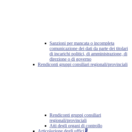
Sanzioni per mancata o incompleta
comunicazione dei dati da parte dei titolari
di incarichi politici, di amministrazione, di
direzione o di governo
Rendiconti gruppi consiliari regionali/provinciali
Rendiconti gruppi consiliari
regionali/provinciali
Atti degli organi di controllo
Articolazione degli uffici
5