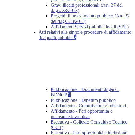
Gravi illeciti professionali (Art. 37 del
d.lgs. 33/2013)
Progetti di investimento pubblico (Art. 37
del d.lgs. 33/2013)
Affidamenti Servizi pubblici locali (SPL)
Atti relativi alle singole procedure di affidamento
di appalti pubblici
2
Pubblicazione - Documenti di gara -
BDNCP
2
Pubblicazione - Dibattito pubblico
Affidamento - Commissioni giudicatrici
Affidamento - Pari opportunità e
inclusione lavorativa
Esecutiva - Collegio Consultivo Tecnico
(CCT)
Esecutiva - Pari opportunità e inclusione