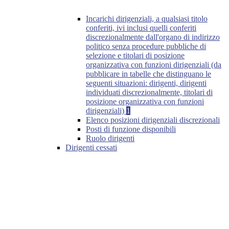
Incarichi dirigenziali, a qualsiasi titolo
conferiti, ivi inclusi quelli conferiti
discrezionalmente dall'organo di indirizzo
politico senza procedure pubbliche di
selezione e titolari di posizione
organizzativa con funzioni dirigenziali (da
pubblicare in tabelle che distinguano le
seguenti situazioni: dirigenti, dirigenti
individuati discrezionalmente, titolari di
posizione organizzativa con funzioni
dirigenziali)
1
Elenco posizioni dirigenziali discrezionali
Posti di funzione disponibili
Ruolo dirigenti
Dirigenti cessati