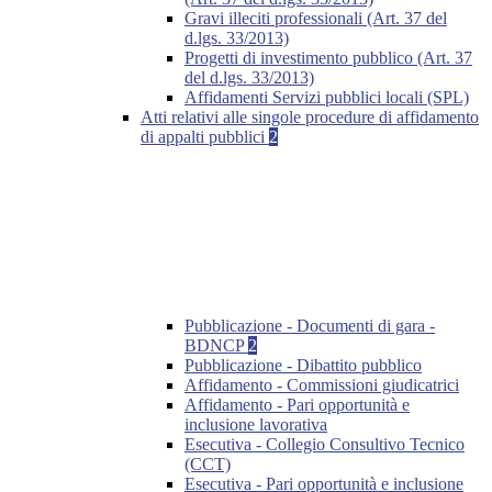
Gravi illeciti professionali (Art. 37 del
d.lgs. 33/2013)
Progetti di investimento pubblico (Art. 37
del d.lgs. 33/2013)
Affidamenti Servizi pubblici locali (SPL)
Atti relativi alle singole procedure di affidamento
di appalti pubblici
2
Pubblicazione - Documenti di gara -
BDNCP
2
Pubblicazione - Dibattito pubblico
Affidamento - Commissioni giudicatrici
Affidamento - Pari opportunità e
inclusione lavorativa
Esecutiva - Collegio Consultivo Tecnico
(CCT)
Esecutiva - Pari opportunità e inclusione