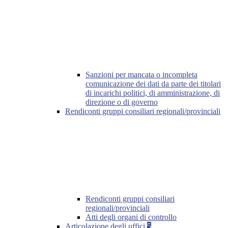
Sanzioni per mancata o incompleta
comunicazione dei dati da parte dei titolari
di incarichi politici, di amministrazione, di
direzione o di governo
Rendiconti gruppi consiliari regionali/provinciali
Rendiconti gruppi consiliari
regionali/provinciali
Atti degli organi di controllo
Articolazione degli uffici
5