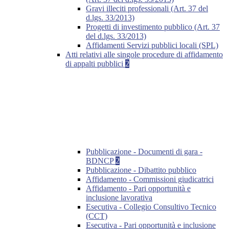
Gravi illeciti professionali (Art. 37 del
d.lgs. 33/2013)
Progetti di investimento pubblico (Art. 37
del d.lgs. 33/2013)
Affidamenti Servizi pubblici locali (SPL)
Atti relativi alle singole procedure di affidamento
di appalti pubblici
2
Pubblicazione - Documenti di gara -
BDNCP
2
Pubblicazione - Dibattito pubblico
Affidamento - Commissioni giudicatrici
Affidamento - Pari opportunità e
inclusione lavorativa
Esecutiva - Collegio Consultivo Tecnico
(CCT)
Esecutiva - Pari opportunità e inclusione