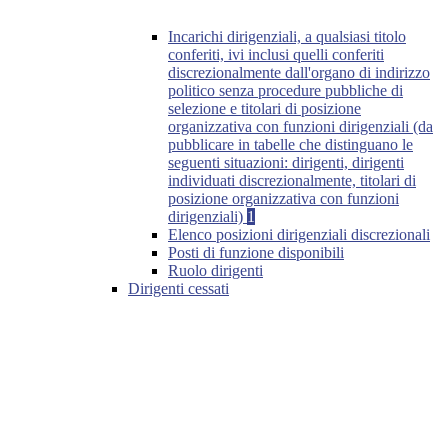
Incarichi dirigenziali, a qualsiasi titolo
conferiti, ivi inclusi quelli conferiti
discrezionalmente dall'organo di indirizzo
politico senza procedure pubbliche di
selezione e titolari di posizione
organizzativa con funzioni dirigenziali (da
pubblicare in tabelle che distinguano le
seguenti situazioni: dirigenti, dirigenti
individuati discrezionalmente, titolari di
posizione organizzativa con funzioni
dirigenziali)
1
Elenco posizioni dirigenziali discrezionali
Posti di funzione disponibili
Ruolo dirigenti
Dirigenti cessati