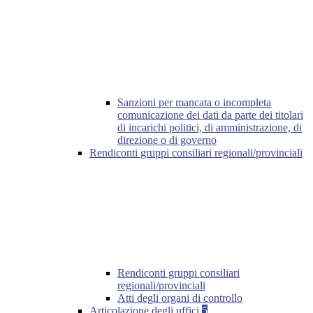
Sanzioni per mancata o incompleta
comunicazione dei dati da parte dei titolari
di incarichi politici, di amministrazione, di
direzione o di governo
Rendiconti gruppi consiliari regionali/provinciali
Rendiconti gruppi consiliari
regionali/provinciali
Atti degli organi di controllo
Articolazione degli uffici
5