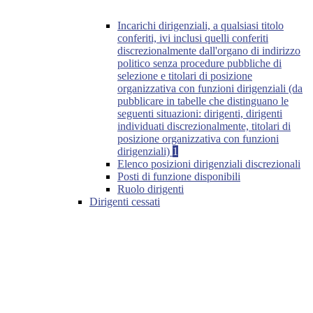
Incarichi dirigenziali, a qualsiasi titolo
conferiti, ivi inclusi quelli conferiti
discrezionalmente dall'organo di indirizzo
politico senza procedure pubbliche di
selezione e titolari di posizione
organizzativa con funzioni dirigenziali (da
pubblicare in tabelle che distinguano le
seguenti situazioni: dirigenti, dirigenti
individuati discrezionalmente, titolari di
posizione organizzativa con funzioni
dirigenziali)
1
Elenco posizioni dirigenziali discrezionali
Posti di funzione disponibili
Ruolo dirigenti
Dirigenti cessati