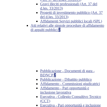
Gravi illeciti professionali (Art. 37 del
d.lgs. 33/2013)
Progetti di investimento pubblico (Art. 37
del d.lgs. 33/2013)
Affidamenti Servizi pubblici locali (SPL)
Atti relativi alle singole procedure di affidamento
di appalti pubblici
2
Pubblicazione - Documenti di gara -
BDNCP
2
Pubblicazione - Dibattito pubblico
Affidamento - Commissioni giudicatrici
Affidamento - Pari opportunità e
inclusione lavorativa
Esecutiva - Collegio Consultivo Tecnico
(CCT)
Esecutiva - Pari opportunità e inclusione