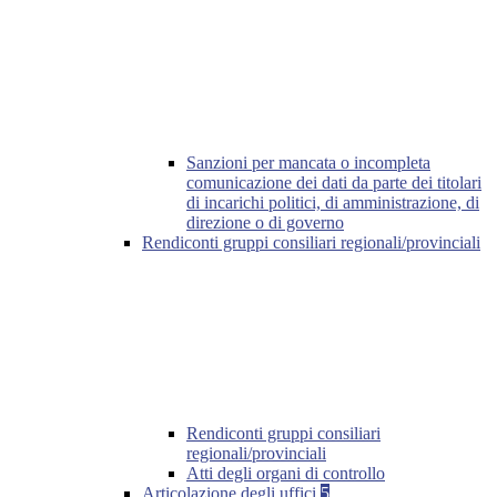
Sanzioni per mancata o incompleta
comunicazione dei dati da parte dei titolari
di incarichi politici, di amministrazione, di
direzione o di governo
Rendiconti gruppi consiliari regionali/provinciali
Rendiconti gruppi consiliari
regionali/provinciali
Atti degli organi di controllo
Articolazione degli uffici
5